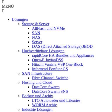
MENÜ
Lösungen
Storage & Server
AllFlash und NVMe
SAN
NAS
Server
DAS (Direct Attached Storage) JBOD
Hochverfügbare Lösungen
rapidCore HA Bundles und Appliances
Open-E JovianDSS
Hitachi Vantara VSP One Block
Infortrend EonStor GS
SAN Infrastructure
Fibre Channel Switche
Hosting und Cloud
DataCore Swarm
DataCore Swarm SNS
Backup und Archiv
LTO Autoloader und Libraries
WORM Archiv
Industrie Lösungen