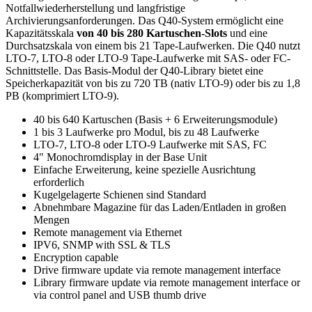
Notfallwiederherstellung und langfristige
Archivierungsanforderungen. Das Q40-System ermöglicht eine
Kapazitätsskala
von 40 bis 280 Kartuschen-Slots
und eine
Durchsatzskala von einem bis 21 Tape-Laufwerken. Die Q40 nutzt
LTO-7, LTO-8 oder LTO-9 Tape-Laufwerke mit SAS- oder FC-
Schnittstelle. Das Basis-Modul der Q40-Library bietet eine
Speicherkapazität von bis zu 720 TB (nativ LTO-9) oder bis zu 1,8
PB (komprimiert LTO-9).
40 bis 640 Kartuschen (Basis + 6 Erweiterungsmodule)
1 bis 3 Laufwerke pro Modul, bis zu 48 Laufwerke
LTO-7, LTO-8 oder LTO-9 Laufwerke mit SAS, FC
4" Monochromdisplay in der Base Unit
Einfache Erweiterung, keine spezielle Ausrichtung
erforderlich
Kugelgelagerte Schienen sind Standard
Abnehmbare Magazine für das Laden/Entladen in großen
Mengen
Remote management via Ethernet
IPV6, SNMP with SSL & TLS
Encryption capable
Drive firmware update via remote management interface
Library firmware update via remote management interface or
via control panel and USB thumb drive