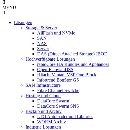
MENÜ
Lösungen
Storage & Server
AllFlash und NVMe
SAN
NAS
Server
DAS (Direct Attached Storage) JBOD
Hochverfügbare Lösungen
rapidCore HA Bundles und Appliances
Open-E JovianDSS
Hitachi Vantara VSP One Block
Infortrend EonStor GS
SAN Infrastructure
Fibre Channel Switche
Hosting und Cloud
DataCore Swarm
DataCore Swarm SNS
Backup und Archiv
LTO Autoloader und Libraries
WORM Archiv
Industrie Lösungen