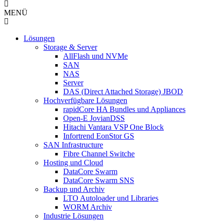
MENÜ
Lösungen
Storage & Server
AllFlash und NVMe
SAN
NAS
Server
DAS (Direct Attached Storage) JBOD
Hochverfügbare Lösungen
rapidCore HA Bundles und Appliances
Open-E JovianDSS
Hitachi Vantara VSP One Block
Infortrend EonStor GS
SAN Infrastructure
Fibre Channel Switche
Hosting und Cloud
DataCore Swarm
DataCore Swarm SNS
Backup und Archiv
LTO Autoloader und Libraries
WORM Archiv
Industrie Lösungen