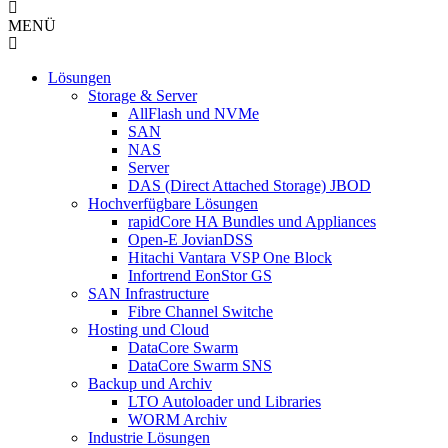
MENÜ
Lösungen
Storage & Server
AllFlash und NVMe
SAN
NAS
Server
DAS (Direct Attached Storage) JBOD
Hochverfügbare Lösungen
rapidCore HA Bundles und Appliances
Open-E JovianDSS
Hitachi Vantara VSP One Block
Infortrend EonStor GS
SAN Infrastructure
Fibre Channel Switche
Hosting und Cloud
DataCore Swarm
DataCore Swarm SNS
Backup und Archiv
LTO Autoloader und Libraries
WORM Archiv
Industrie Lösungen